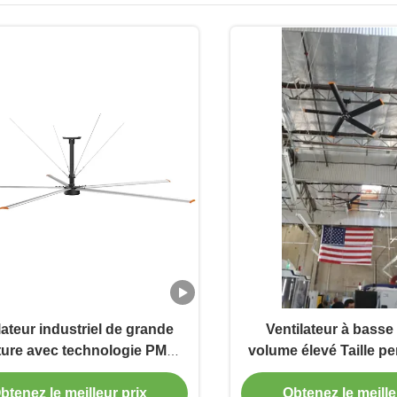
lateur industriel de grande
Ventilateur à basse 
ture avec technologie PMSM
volume élevé Taille p
'à 1000 m2 par ventilateur
pour entrepôts et
logistique
btenez le meilleur prix
Obtenez le meille