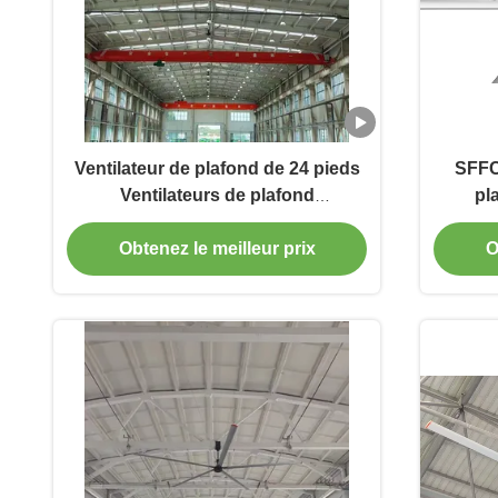
Ventilateur de plafond de 24 pieds
SFFC
Ventilateurs de plafond
pla
commerciaux de grande taille
Ven
Circulation d'air optimale
Obtenez le meilleur prix
O