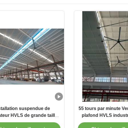
stallation suspendue de
55 tours par minute Ve
ateur HVLS de grande taille
plafond HVLS industr
 pieds PMSM HVLS pour les
Solutions de flux d'air