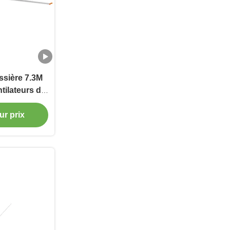
ssière 7.3M
tilateurs de
éants Faible
ur prix