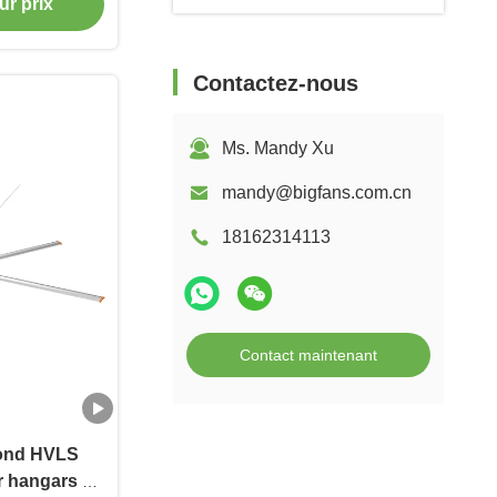
ur prix
Contactez-nous
Ms. Mandy Xu
mandy@bigfans.com.cn
18162314113
Contact maintenant
fond HVLS
 hangars et