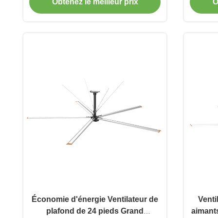
mécanique
Obtenez le meilleur prix
O
Économie d'énergie Ventilateur de
Venti
plafond de 24 pieds Grand
aimant