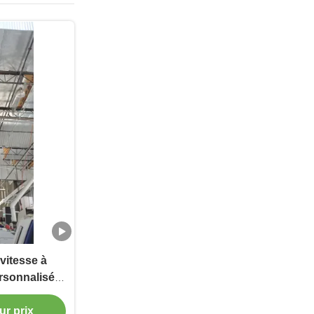
vitesse à
ersonnalisée
 centres
s
ur prix