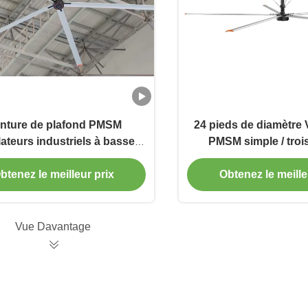
nture de plafond PMSM
24 pieds de diamètre 
lateurs industriels à basse
PMSM simple / troi
sse à haut volume pour le
Ventilateur de plafon
dissement dans les grandes
220V/380V
btenez le meilleur prix
Obtenez le meille
installations
Vue Davantage