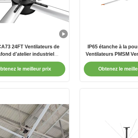
A73 24FT Ventilateurs de
IP65 étanche à la pou
fond d'atelier industriel
Ventilateurs PMSM Ven
tilateur de plafond PMSM
plafond industriels g
puissant
entretien
btenez le meilleur prix
Obtenez le meille