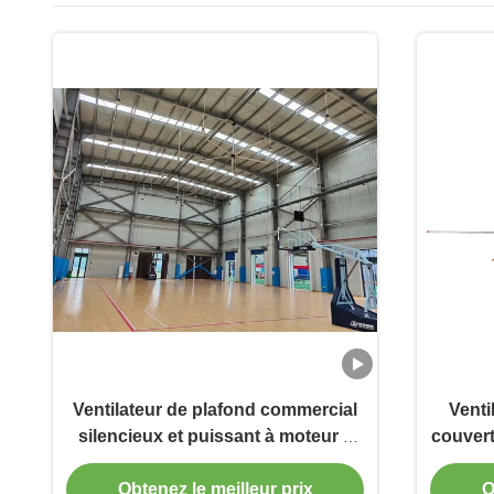
Ventilateur de plafond commercial
Venti
silencieux et puissant à moteur à
couver
aimant permanent
jusqu
Obtenez le meilleur prix
O