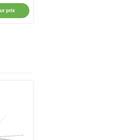
ection de
ur prix