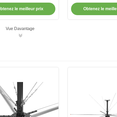
t l'exploitation minière
entrepôts avec prot
sécurité
btenez le meilleur prix
Obtenez le meille
Vue Davantage