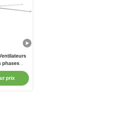
Ventilateurs
s phases
d agricole
ur prix