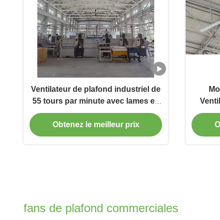
Ventilateur de plafond industriel de
Mo
55 tours par minute avec lames en
Venti
alliage d'aluminium de qualité
vite
aérospatiale
refroi
Obtenez le meilleur prix
O
fans de plafond commerciales