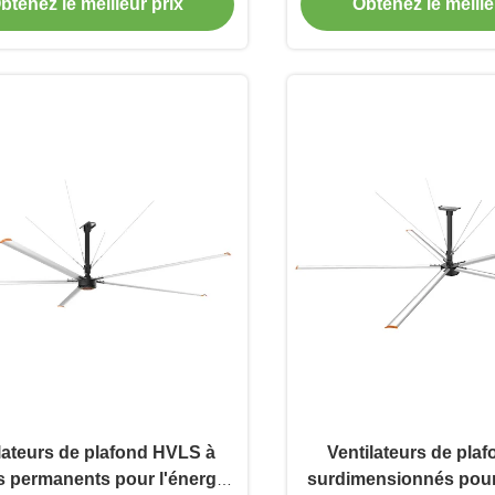
lieux commerciaux
fiables
btenez le meilleur prix
Obtenez le meille
lateurs de plafond HVLS à
Ventilateurs de pla
s permanents pour l'énergie
surdimensionnés pour