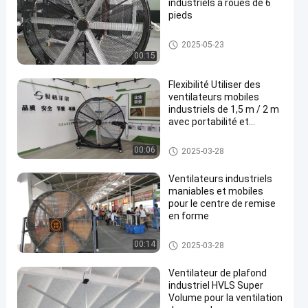
industriels à roues de 6
pieds
Ventilateurs mobiles
2025-05-23
00:15
Flexibilité Utiliser des
ventilateurs mobiles
industriels de 1,5 m / 2 m
avec portabilité et
en
polyvalence
Ventilateurs mobiles
00:06
2025-03-28
Ventilateurs industriels
maniables et mobiles
pour le centre de remise
en forme
Ventilateurs mobiles
00:14
2025-03-28
Ventilateur de plafond
industriel HVLS Super
Volume pour la ventilation