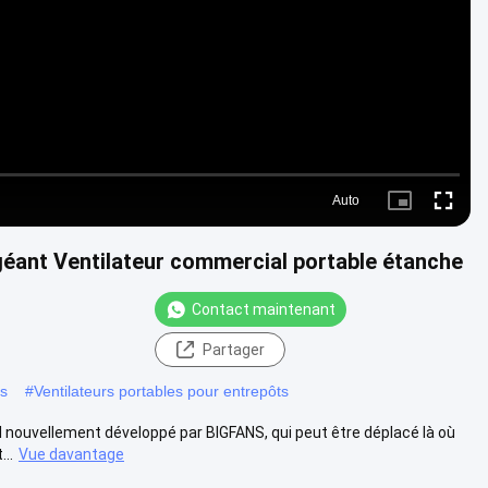
Video
Auto
Picture-
Fullscre
in-
Picture
géant Ventilateur commercial portable étanche
Contact maintenant
Partager
es
#
Ventilateurs portables pour entrepôts
ol nouvellement développé par BIGFANS, qui peut être déplacé là où
..
Vue davantage