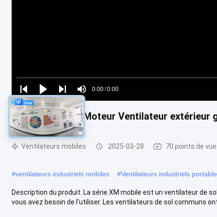
Loaded
:
0%
0:00
/
0:00
Play
Play
Play
Mute
Current
Duration
next
next
220V IE5 PMSM Moteur Ventilateur extérieur 
Time
Ventilateurs mobiles
2025-03-28
70 points de vue
#
ventilateurs industriels mobiles
#
Ventilateurs industriels portabl
Description du produit: La série XM mobile est un ventilateur de s
vous avez besoin de l'utiliser. Les ventilateurs de sol communs ont.