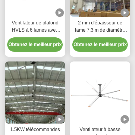
Ventilateur de plafond
2 mm d'épaisseur de
HVLS à 6 lames avec
lame 7,3 m de diamètre
moteur de refroidissement
Ventilateurs de plafond
Obtenez le meilleur prix
Obtenez le meilleur prix
HVLS pour centres de
distribution
1.5KW télécommandes
Ventilateur à basse