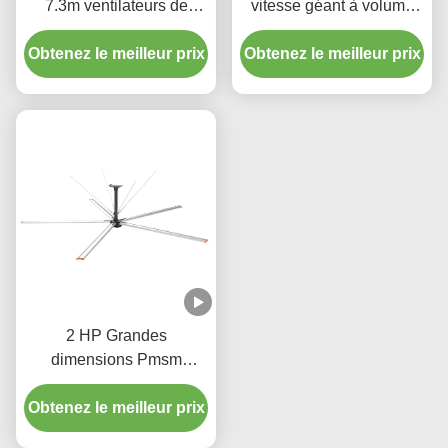
7.3m ventilateurs de
vitesse géant à volume
plafond à haut volume 5
élevé 7,3 M de diamètre
Obtenez le meilleur prix
lames ventilateur HVLS
Obtenez le meilleur prix
Ventilateur de plafond
pour les stades
industriel 0,75 kW
2 HP Grandes
dimensions Pmsm
Ventilateurs de plafond
entrepôt ventilateur HVLS
Obtenez le meilleur prix
220V