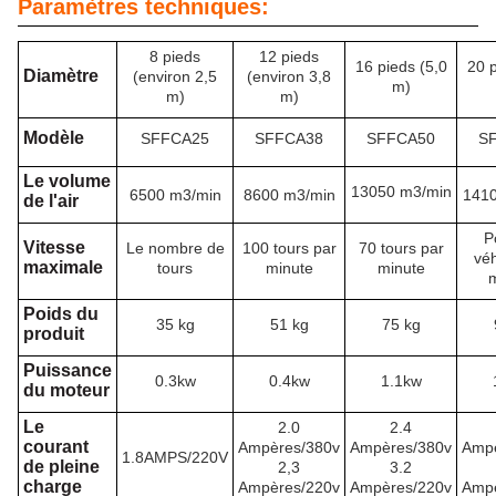
Paramètres techniques:
8 pieds
12 pieds
16 pieds (5,0
20 p
Diamètre
(environ 2,5
(environ 3,8
m)
m)
m)
Modèle
SFFCA25
SFFCA38
SFFCA50
S
Le volume
13050 m3/min
6500 m3/min
8600 m3/min
1410
de l'air
P
Vitesse
Le nombre de
100 tours par
70 tours par
véh
maximale
tours
minute
minute
m
Poids du
35 kg
51 kg
75 kg
produit
Puissance
0.3kw
0.4kw
1.1kw
du moteur
Le
2.0
2.4
courant
Ampères/380v
Ampères/380v
Ampè
1.8AMPS/220V
de pleine
2,3
3.2
charge
Ampères/220v
Ampères/220v
Ampè