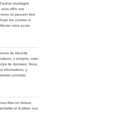
 d'autres stockages
 vous offrir une
rvices ne peuvent être
fuser les cookies si
ffecter votre accès
esures de sécurité
mations, y compris, mais
 centre de données. Nous
s informations, y
fférents contrôles
vous êtes un mineur,
tialité et d'utiliser nos