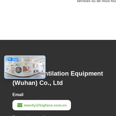
services ou de nous fou
Contactez-nous
Bigfans Ventilation Equipment
(Wuhan) Co., Ltd
Email
mandy@bigfans.com.cn