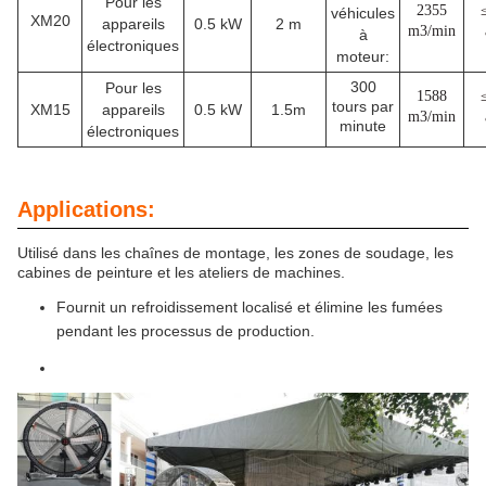
Pour les
2355
véhicules
XM20
appareils
0.5 kW
2 m
m3/min
à
électroniques
moteur:
300
Pour les
1588
tours par
XM15
appareils
0.5 kW
1.5m
m3/min
minute
électroniques
Applications:
Utilisé dans les chaînes de montage, les zones de soudage, les
cabines de peinture et les ateliers de machines.
Fournit un refroidissement localisé et élimine les fumées
pendant les processus de production.