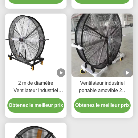
2 m de diamètre
Ventilateur industriel
Ventilateur industriel
portable amovible 2M
mobile de grande taille
pour usines de fabrication
Obtenez le meilleur prix
Ventilateur industriel
Obtenez le meilleur prix
/ entrepôt et logistique
extérieur