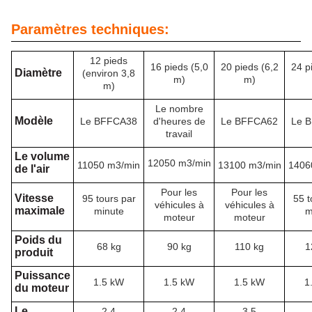
Paramètres techniques:
12 pieds
16 pieds (5,0
20 pieds (6,2
24 p
Diamètre
(environ 3,8
m)
m)
m)
Le nombre
Modèle
Le BFFCA38
d'heures de
Le BFFCA62
Le 
travail
Le volume
12050 m3/min
11050 m3/min
13100 m3/min
1406
de l'air
Pour les
Pour les
Vitesse
95 tours par
55 t
véhicules à
véhicules à
maximale
minute
m
moteur
moteur
Poids du
68 kg
90 kg
110 kg
1
produit
Puissance
1.5 kW
1.5 kW
1.5 kW
1
du moteur
Le
2.4
2.4
3.5