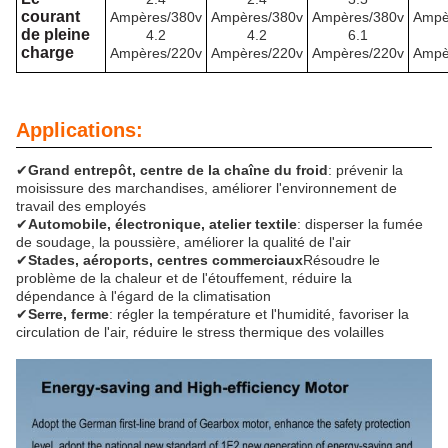
courant
Ampères/380v
Ampères/380v
Ampères/380v
Ampè
de pleine
4.2
4.2
6.1
charge
Ampères/220v
Ampères/220v
Ampères/220v
Ampè
Applications:
✔
Grand entrepôt, centre de la chaîne du froid
: prévenir la
moisissure des marchandises, améliorer l'environnement de
travail des employés
✔
Automobile, électronique, atelier textile
: disperser la fumée
de soudage, la poussière, améliorer la qualité de l'air
✔
Stades, aéroports, centres commerciaux
Résoudre le
problème de la chaleur et de l'étouffement, réduire la
dépendance à l'égard de la climatisation
✔
Serre, ferme
: régler la température et l'humidité, favoriser la
circulation de l'air, réduire le stress thermique des volailles