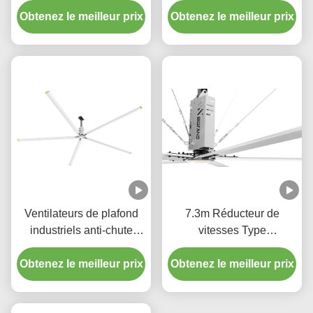
Obtenez le meilleur prix
moteur à engrenage
Obtenez le meilleur prix
pour les usines
Ventilateurs de plafond
7.3m Réducteur de
industriels anti-chute
vitesses Type
avec inverseurs à lames
d'installation industrielle
Obtenez le meilleur prix
en aluminium et
Ventilateurs HVL pour les
Obtenez le meilleur prix
magnésium 380V
stations de circulation