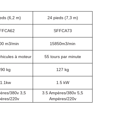
eds (6,2 m)
24 pieds (7,3 m)
FFCA62
SFFCA73
00 m3
/min
15850m3
/min
éhicules à moteur
55 tours par minute
90 kg
127 kg
1.1kw
1.5 kW
ères/380v 3,5
3.5 Ampères/380v 5,5
ères/220v
Ampères/220v