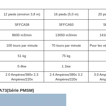
12 pieds (environ 3,8 m)
16 pieds (5,0 m)
20 pi
SFFCA38
SFFCA50
S
8600 m3
/min
13050 m3
/min
141
100 tours par minute
70 tours par minute
Pour les v
51 kg
75 kg
0.4kw
1.1kw
2.0 Ampères/380v 2,3
2.4 Ampères/380v 3.2
3.0 Amp
Ampères/220v
Ampères/220v
Amp
CA73
(
Série PMSM
)