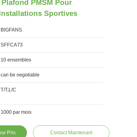
e Plafond PMSM Pour
nstallations Sportives
BIGFANS
SFFCA73
10 ensembles
can be negotiable
T/T,L/C
1000 par mois
ur Prix
Contact Maintenant