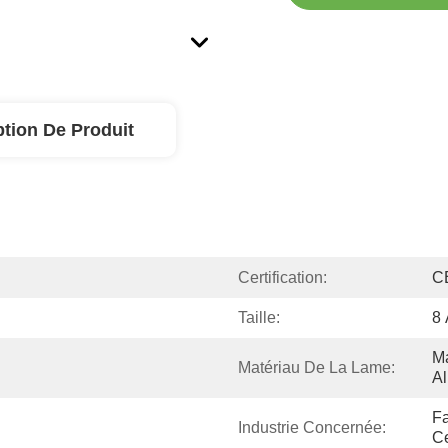
ption De Produit
Certification:
C
Taille:
8 
Ma
Matériau De La Lame:
Al
Fa
Industrie Concernée:
Ce