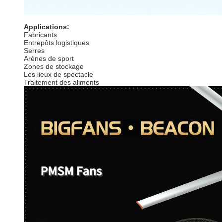
Applications:
Fabricants
Entrepôts logistiques
Serres
Arènes de sport
Zones de stockage
Les lieux de spectacle
Traitement des aliments