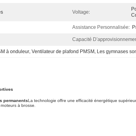
Po
és
Voltage:
C
Assistance Personnalisée:
P
Capacité D'approvisionnemen
SM à onduleur
, 
Ventilateur de plafond PMSM
, 
Les gymnases sont
ortives
ts permanents
La technologie offre une efficacité énergétique supérieu
x moteurs à brosse.