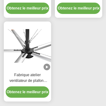
Ventilateur à haut débit
utilisé pour moteur PMSM
Obtenez le meilleur prix
pour la ventilation
Obtenez le meilleur prix
à économie d'énergie
industrielle et le
refroidissement d'usine
Fabrique atelier
ventilateur de plafond
industriel Ventilateur
Obtenez le meilleur prix
d'économie d'énergie
220/380V