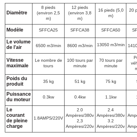
8 pieds
12 pieds
16 pieds (5,0
20 p
Diamètre
(environ 2,5
(environ 3,8
m)
m)
m)
Modèle
SFFCA25
SFFCA38
SFFCA50
S
Le volume
13050 m3/min
6500 m3/min
8600 m3/min
1410
de l'air
P
Vitesse
Le nombre de
100 tours par
70 tours par
véh
maximale
tours
minute
minute
m
Poids du
35 kg
51 kg
75 kg
produit
Puissance
0.3kw
0.4kw
1.1kw
du moteur
Le
2.0
2.4
courant
Ampères/380v
Ampères/380v
Ampè
1.8AMPS/220V
de pleine
2,3
3.2
charge
Ampères/220v
Ampères/220v
Ampè