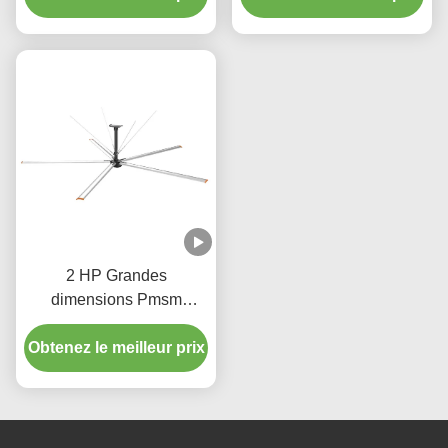
pour les stades
industriel 0,75 kW
2 HP Grandes
dimensions Pmsm
Ventilateurs de plafond
entrepôt ventilateur HVLS
Obtenez le meilleur prix
220V