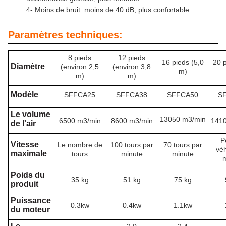
4- Moins de bruit: moins de 40 dB, plus confortable.
Paramètres techniques:
8 pieds
12 pieds
16 pieds (5,0
20 p
Diamètre
(environ 2,5
(environ 3,8
m)
m)
m)
Modèle
SFFCA25
SFFCA38
SFFCA50
S
Le volume
13050 m3/min
6500 m3/min
8600 m3/min
1410
de l'air
P
Vitesse
Le nombre de
100 tours par
70 tours par
véh
maximale
tours
minute
minute
m
Poids du
35 kg
51 kg
75 kg
produit
Puissance
0.3kw
0.4kw
1.1kw
du moteur