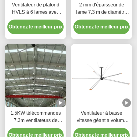
Ventilateur de plafond
2 mm d'épaisseur de
HVLS à 6 lames avec
lame 7,3 m de diamètre
moteur de refroidissement
Ventilateurs de plafond
Obtenez le meilleur prix
Obtenez le meilleur prix
HVLS pour centres de
distribution
1.5KW télécommandes
Ventilateur à basse
7.3m ventilateurs de
vitesse géant à volume
plafond à haut volume 5
élevé 7,3 M de diamètre
Obtenez le meilleur prix
lames ventilateur HVLS
Obtenez le meilleur prix
Ventilateur de plafond