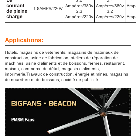
Le
2.0
2.4
courant
Ampères/380v
Ampères/380v
Ampè
1.8AMPS/220V
de pleine
2,3
3.2
charge
Ampères/220v
Ampères/220v
Ampè
Applications:
Hôtels, magasins de vêtements, magasins de matériaux de
construction, usine de fabrication, ateliers de réparation de
machines, usine d'aliments et de boissons, fermes, restaurant,
maison, commerce de détail, magasin d'aliments,
imprimerie,Travaux de construction, énergie et mines, magasins
de nourriture et de boissons, société de publicité.