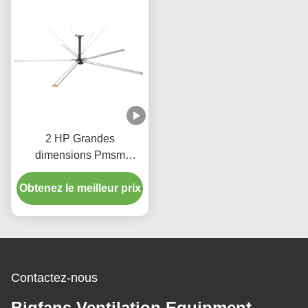
2 HP Grandes
dimensions Pmsm
Ventilateurs de plafond
entrepôt ventilateur HVLS
Obtenez le meilleur prix
220V
Contactez-nous
Bigfans Ventilation Equipment