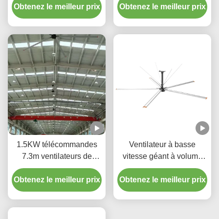
Obtenez le meilleur prix
Obtenez le meilleur prix
HVLS pour centres de
distribution
1.5KW télécommandes
Ventilateur à basse
7.3m ventilateurs de
vitesse géant à volume
plafond à haut volume 5
élevé 7,3 M de diamètre
Obtenez le meilleur prix
lames ventilateur HVLS
Obtenez le meilleur prix
Ventilateur de plafond
pour les stades
industriel 0,75 kW