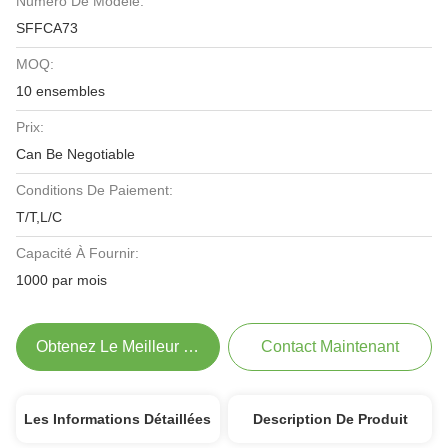
Numéro De Modèle:
SFFCA73
MOQ:
10 ensembles
Prix:
Can Be Negotiable
Conditions De Paiement:
T/T,L/C
Capacité À Fournir:
1000 par mois
Obtenez Le Meilleur Prix
Contact Maintenant
Les Informations Détaillées
Description De Produit