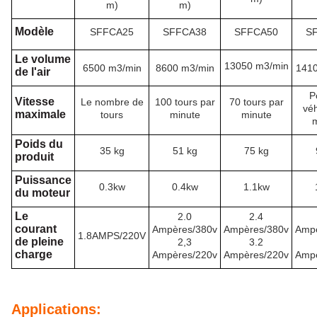
m)
m)
Modèle
SFFCA25
SFFCA38
SFFCA50
S
Le volume
13050 m3/min
6500 m3/min
8600 m3/min
1410
de l'air
P
Vitesse
Le nombre de
100 tours par
70 tours par
véh
maximale
tours
minute
minute
m
Poids du
35 kg
51 kg
75 kg
produit
Puissance
0.3kw
0.4kw
1.1kw
du moteur
Le
2.0
2.4
courant
Ampères/380v
Ampères/380v
Ampè
1.8AMPS/220V
de pleine
2,3
3.2
charge
Ampères/220v
Ampères/220v
Ampè
Applications: