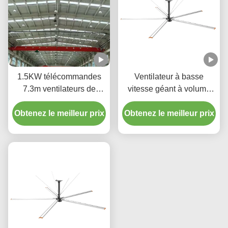
1.5KW télécommandes
Ventilateur à basse
7.3m ventilateurs de
vitesse géant à volume
plafond à haut volume 5
élevé 7,3 M de diamètre
Obtenez le meilleur prix
lames ventilateur HVLS
Obtenez le meilleur prix
Ventilateur de plafond
pour les stades
industriel 0,75 kW