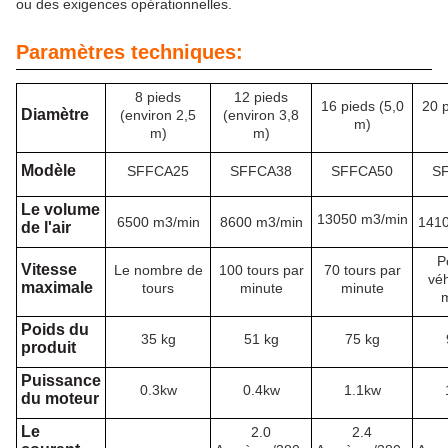
ou des exigences opérationnelles.
Paramètres techniques:
8 pieds
12 pieds
16 pieds (5,0
20 p
Diamètre
(environ 2,5
(environ 3,8
m)
m)
m)
Modèle
SFFCA25
SFFCA38
SFFCA50
S
Le volume
13050 m3/min
6500 m3/min
8600 m3/min
1410
de l'air
P
Vitesse
Le nombre de
100 tours par
70 tours par
véh
maximale
tours
minute
minute
m
Poids du
35 kg
51 kg
75 kg
produit
Puissance
0.3kw
0.4kw
1.1kw
du moteur
Le
2.0
2.4