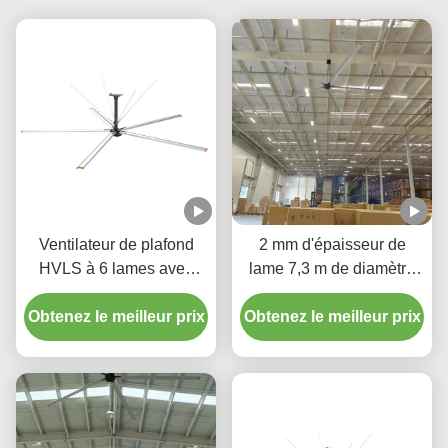
Ventilateur de plafond
2 mm d'épaisseur de
HVLS à 6 lames avec
lame 7,3 m de diamètre
moteur de refroidissement
Ventilateurs de plafond
Obtenez le meilleur prix
Obtenez le meilleur prix
HVLS pour centres de
distribution