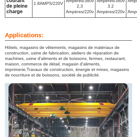
courant
Ampères/380v
Ampères/380v
Ampè
1.8AMPS/220V
de pleine
2,3
3.2
charge
Ampères/220v
Ampères/220v
Ampè
Applications:
Hôtels, magasins de vêtements, magasins de matériaux de
construction, usine de fabrication, ateliers de réparation de
machines, usine d'aliments et de boissons, fermes, restaurant,
maison, commerce de détail, magasin d'aliments,
imprimerie,Travaux de construction, énergie et mines, magasins
de nourriture et de boissons, société de publicité.