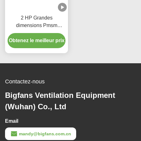
2 HP Grandes
dimensions Pmsm
Ventilateurs de plafond
entrepôt ventilateur HVLS
Obtenez le meilleur prix
220V
Contactez-nous
Bigfans Ventilation Equipment
(Wuhan) Co., Ltd
Email
mandy@bigfans.com.cn