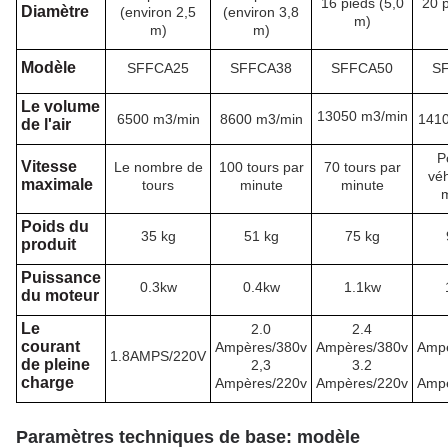
16 pieds (5,0
20 p
Diamètre
(environ 2,5
(environ 3,8
m)
m)
m)
Modèle
SFFCA25
SFFCA38
SFFCA50
S
Le volume
13050 m3/min
6500 m3/min
8600 m3/min
1410
de l'air
P
Vitesse
Le nombre de
100 tours par
70 tours par
véh
maximale
tours
minute
minute
m
Poids du
35 kg
51 kg
75 kg
produit
Puissance
0.3kw
0.4kw
1.1kw
du moteur
Le
2.0
2.4
courant
Ampères/380v
Ampères/380v
Ampè
1.8AMPS/220V
de pleine
2,3
3.2
charge
Ampères/220v
Ampères/220v
Ampè
Paramètres techniques de base: modèle