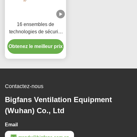
16 ensembles de
technologies de sécurité
Ventilateurs PMSM
Obtenez le meilleur prix
Ventilateurs de plafond
commerciaux de grande
taille 1,5 kW
Contactez-nous
Bigfans Ventilation Equipment
(Wuhan) Co., Ltd
Email