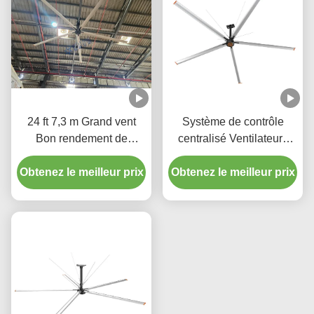
24 ft 7,3 m Grand vent
Système de contrôle
Bon rendement de
centralisé Ventilateurs
ventilation Grande
PMSM de 24 pieds
Obtenez le meilleur prix
surface de couverture
Obtenez le meilleur prix
Ventilateurs de plafond
Ventilateur HVls
de grand entrepôt