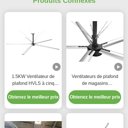
Produits Connexes
1.5KW Ventilateur de
Ventilateurs de plafond
plafond HVLS à cinq
de magasins
lames avec
commerciaux de diamètre
télécommande de moteur
Obtenez le meilleur prix
géant 5 lames ventilateur
Obtenez le meilleur prix
à courant alternatif
HVLS 40dB