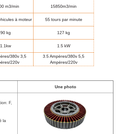
00 m3
/min
15850m3
/min
éhicules à moteur
55 tours par minute
90 kg
127 kg
1.1kw
1.5 kW
ères/380v 3,5
3.5 Ampères/380v 5,5
ères/220v
Ampères/220v
Une photo
ion: F,
é la