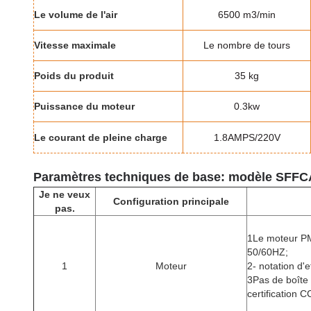
Le volume de l'air
6500 m3
/min
Vitesse maximale
Le nombre de tours
Poids du produit
35 kg
Puissance du moteur
0.3kw
Le courant de pleine charge
1.8AMPS/220V
Paramètres techniques de base: modèle SFF
Je ne veux
Configuration principale
pas.
1Le moteur PMS
50/60HZ;
1
Moteur
2- notation d'e
3Pas de boîte 
certification 