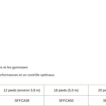
nes et les gymnases
performances et un contrôle optimaux.
12 pieds (environ 3,8 m)
16 pieds (5,0 m)
20 pi
SFFCA38
SFFCA50
S