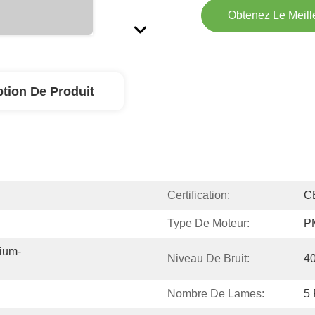
Obtenez Le Meille
ption De Produit
Certification:
C
Type De Moteur:
P
ium-
Niveau De Bruit:
4
Nombre De Lames:
5 