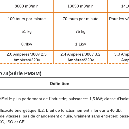
8600 m3
/min
13050 m3
/min
141
100 tours par minute
70 tours par minute
Pour les v
51 kg
75 kg
0.4kw
1.1kw
2.0 Ampères/380v 2,3
2.4 Ampères/380v 3.2
3.0 Amp
Ampères/220v
Ampères/220v
Amp
CA73
(
Série PMSM
)
Définition
M le plus performant de l'industrie; puissance: 1,5 kW; classe d'isolat
fficacité énergétique IE2; bruit de fonctionnement inférieur à 40 dB;
de vitesses, pas de changement d'huile, vraiment sans entretien; pass
CCC, ISO et CE.