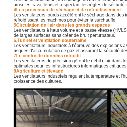
ainsi les travailleurs et respectant les règles de sécurité 
4Les processus de séchage et de refroidissement
Les ventilateurs lourds accélèrent le séchage dans des in
refroidissant les machines pour éviter la surchauffe.
5Circulation de l'air dans les grands espaces
Les ventilateurs à haut volume et à basse vitesse (HVLS)
de larges surfaces sans créer de bruit perturbateur.
6,Tunnel et ventilation souterraine
Les ventilateurs industriels à l'épreuve des explosions as
risques d'accumulation de gaz et assurant la sécurité des
7Le centre de données refroidit
Les ventilateurs de précision gèrent le débit d'air dans
optimales pour les infrastructures informatiques critiques
8Agriculture et élevage
Les ventilateurs industriels régulent la température et l'h
croissance des cultures.