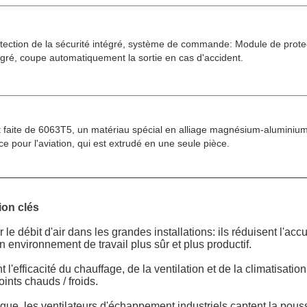
tection de la sécurité intégré, système de commande: Module de prote
tégré, coupe automatiquement la sortie en cas d'accident.
t faite de 6063T5, un matériau spécial en alliage magnésium-aluminiu
ce pour l'aviation, qui est extrudé en une seule pièce.
ion clés
r le débit d'air dans les grandes installations: ils réduisent l'a
n environnement de travail plus sûr et plus productif.
 l'efficacité du chauffage, de la ventilation et de la climatisati
ints chauds / froids.
ique, les ventilateurs d'échappement industriels captent la pou