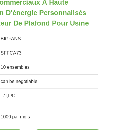
Commerciaux À Haute
 D'énergie Personnalisés
teur De Plafond Pour Usine
BIGFANS
SFFCA73
10 ensembles
can be negotiable
T/T,L/C
1000 par mois