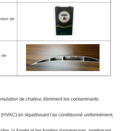
ction de
m de
ccumulation de chaleur, éliminent les contaminants
on (HVAC) en répartissant l'air conditionné uniformément,
ssière, la fumée et les fumées dangereuses, protégeant