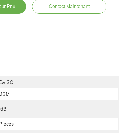
ur Prix
Contact Maintenant
E&ISO
MSM
0dB
Pièces