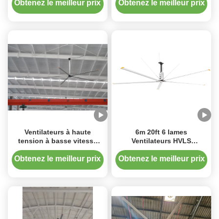
moteur synchrone à aimant
Obtenez le meilleur prix
Obtenez le meilleur prix
permanent
Ventilateurs à haute
6m 20ft 6 lames
tension à basse vitesse
Ventilateurs HVLS
pour les centres de
industriels Ventilateur de
distribution
plafond pour usines de
Obtenez le meilleur prix
Obtenez le meilleur prix
fabrication