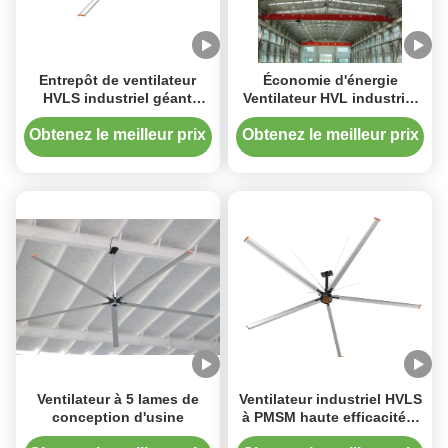
Entrepôt de ventilateur
Économie d'énergie
HVLS industriel géant
Ventilateur HVL industriel
utilisé pour moteur PMSM
Ventilateur à haut débit
à économie d'énergie
pour la ventilation
Obtenez le meilleur prix
Obtenez le meilleur prix
industrielle et le
refroidissement d'usine
Ventilateur à 5 lames de
Ventilateur industriel HVLS
conception d'usine
à PMSM haute efficacité –
Diamètre max. 7,3 m à