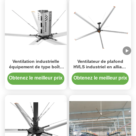
Ventilation industrielle
Ventilateur de plafond
équipement de type boîte
HVLS industriel en alliage
de vitesses HVLS
d'aluminium de qualité
Ventilateurs Technologie
aérienne
Obtenez le meilleur prix
Obtenez le meilleur prix
supérieure de mouvement
de l'air