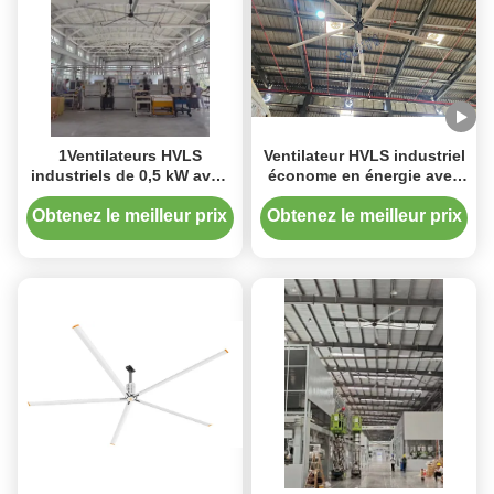
1Ventilateurs HVLS
Ventilateur HVLS industriel
industriels de 0,5 kW avec
économe en énergie avec
une technologie de pointe
moteur PMSM à
de résistance à la
entraînement direct sans
Obtenez le meilleur prix
Obtenez le meilleur prix
déformation
engrenage