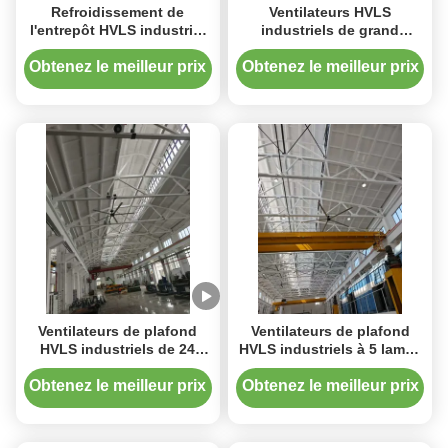
Refroidissement de
Ventilateurs HVLS
l'entrepôt HVLS industriel
industriels de grand
Réducteur de ventilateur
diamètre /
de plafond Grande
surdimensionnés de la
Obtenez le meilleur prix
Obtenez le meilleur prix
ventilation
série PMSM de 24 pieds 1,5
kW
Ventilateurs de plafond
Ventilateurs de plafond
HVLS industriels de 24
HVLS industriels à 5 lames
pieds pour les stations de
de 24 pieds 7,3 m avec
métro à phase simple / à
moteur PMSM
Obtenez le meilleur prix
Obtenez le meilleur prix
trois phases