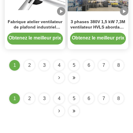
Fabrique atelier ventilateur
3 phases 380V 1,5 kW 7,3M
de plafond industriel
ventilateur HVLS abordable
Ventilateur d'économie
avec boîte de commande
d'énergie 220/380V
Obtenez le meilleur prix
Obtenez le meilleur prix
1
2
3
4
5
6
7
8
1
2
3
4
5
6
7
8