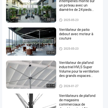
intempéries monté sur
un poteau avec un
diamètre de 24 pieds
pour les mariages en
plein air
Ventilateur monté sur un pote
00:06
2025-05-23
au
Ventilateur de patio
debout avec moteur à
couture
en
Ventilateur monté sur un pote
2025-05-23
au
00:04
Ventilateur de plafond
industriel HVLS Super
Volume pour la ventilation
des grands espaces
Composants de base du
moteur durables
fans de plafond industrielles
00:14
2026-01-27
Ventilateurs de plafond
de magasins
commerciaux de