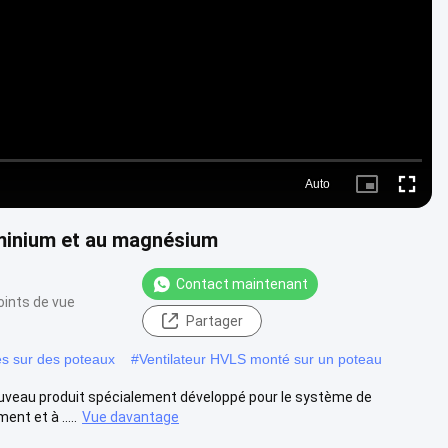
Video
Auto
Picture-
Fullscre
in-
Picture
luminium et au magnésium
Contact maintenant
oints de vue
Partager
tés sur des poteaux
#
Ventilateur HVLS monté sur un poteau
 nouveau produit spécialement développé pour le système de
nt et à .....
Vue davantage