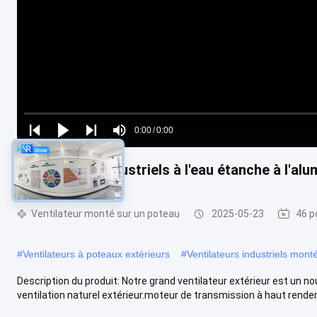
Loaded
:
0%
0:00
/
0:00
Play
Play
Play
Mute
Current
Duration
next
next
Ventilateurs industriels à l'eau étanche à l'a
Time
Ventilateur monté sur un poteau
2025-05-23
46 p
#
Ventilateurs à poteaux extérieurs
#
Ventilateurs industriels mon
Description du produit: Notre grand ventilateur extérieur est un
ventilation naturel extérieur.moteur de transmission à haut rendeme